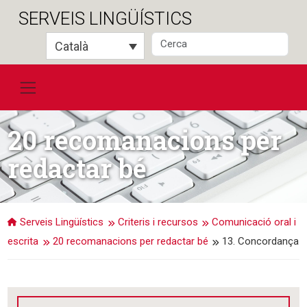
Salta
SERVEIS LINGÜÍSTICS
al
contingut
Català
20 recomanacions per
redactar bé
Serveis Lingüístics
Criteris i recursos
Comunicació oral i
escrita
20 recomanacions per redactar bé
13. Concordança