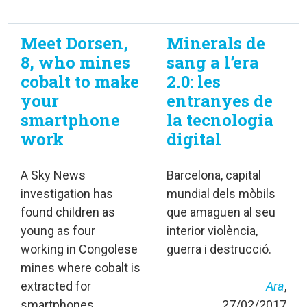
Meet Dorsen,
Minerals de
8, who mines
sang a l’era
cobalt to make
2.0: les
your
entranyes de
smartphone
la tecnologia
work
digital
A Sky News
Barcelona, capital
investigation has
mundial dels mòbils
found children as
que amaguen al seu
young as four
interior violència,
working in Congolese
guerra i destrucció.
mines where cobalt is
extracted for
Ara
,
smartphones.
27/02/2017