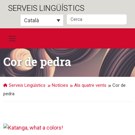
Salta
SERVEIS LINGÜÍSTICS
al
contingut
Català
Cor de pedra
Serveis Lingüístics
Notícies
Als quatre vents
Cor de
pedra