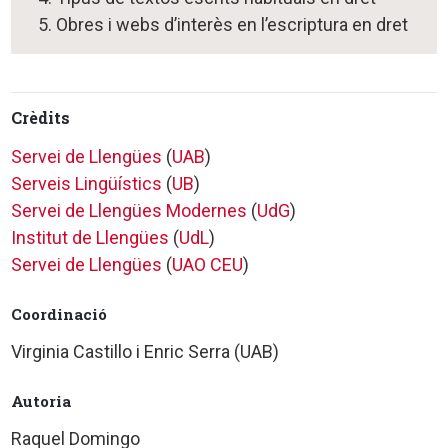
5. Obres i webs d’interès en l’escriptura en dret
Crèdits
Servei de Llengües
(
UAB
)
Serveis Lingüístics
(
UB
)
Servei de Llengües Modernes
(
UdG
)
Institut de Llengües
(
UdL
)
Servei de Llengües
(
UAO CEU
)
Coordinació
Virginia Castillo i Enric Serra (UAB)
Autoria
Raquel Domingo