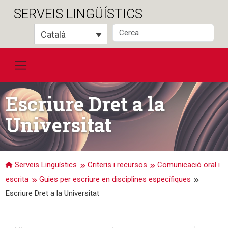
Salta
SERVEIS LINGÜÍSTICS
al
contingut
Català
Escriure Dret a la
Universitat
Serveis Lingüístics
Criteris i recursos
Comunicació oral i
escrita
Guies per escriure en disciplines específiques
Escriure Dret a la Universitat