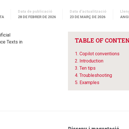
Data de publicació
Data d'actualització
Llen
TA
28 DE FEBRER DE 2026
23 DE MARÇ DE 2026
ANG
ficial
TABLE OF CONTE
uce Texts in
1. Copilot conventions
2. Introduction
3. Ten tips
4. Troubleshooting
5. Examples
Disseny i maquetació