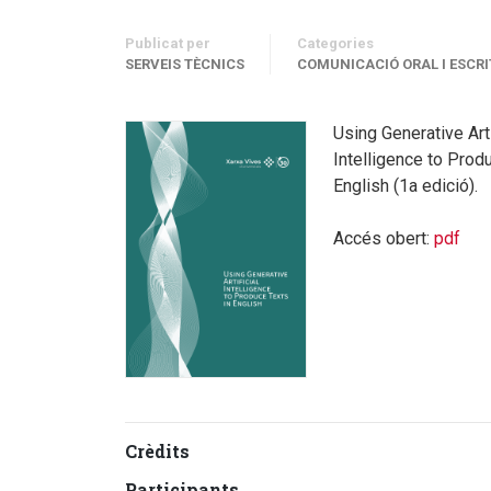
Publicat per
Categories
SERVEIS TÈCNICS
COMUNICACIÓ ORAL I ESCRI
Using Generative Arti
Intelligence to Prod
English (1a edició).
Accés obert:
pdf
Crèdits
Participants