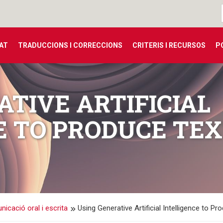
TAT
TRADUCCIONS I CORRECCIONS
CRITERIS I RECURSOS
P
ATIVE ARTIFICIAL
E TO PRODUCE TEX
icació oral i escrita
Using Generative Artificial Intelligence to Pr