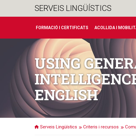
Salta
SERVEIS LINGÜÍSTICS
al
contingut
FORMACIÓ I CERTIFICATS
ACOLLIDA I MOBILI
USING GENER
INTELLIGENC
ENGLISH
Serveis Lingüístics
Criteris i recursos
Comun