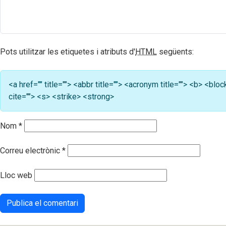
Pots utilitzar les etiquetes i atributs d'
HTML
següents:
<a href="" title=""> <abbr title=""> <acronym title=""> <b> <b
cite=""> <s> <strike> <strong>
Nom
*
Correu electrònic
*
Lloc web