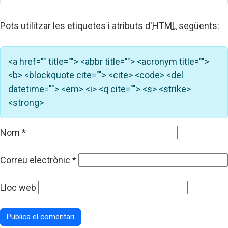
Pots utilitzar les etiquetes i atributs d'
HTML
següents:
<a href="" title=""> <abbr title=""> <acronym title="">
<b> <blockquote cite=""> <cite> <code> <del
datetime=""> <em> <i> <q cite=""> <s> <strike>
<strong>
Nom
*
Correu electrònic
*
Lloc web