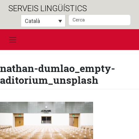
Salta
SERVEIS LINGÜÍSTICS
al
contingut
Català
nathan-dumlao_empty-
aditorium_unsplash