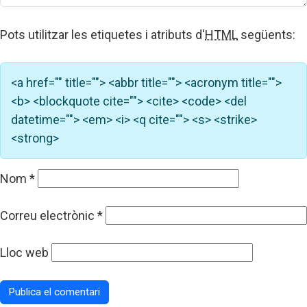
Pots utilitzar les etiquetes i atributs d'
HTML
següents:
<a href="" title=""> <abbr title=""> <acronym title="">
<b> <blockquote cite=""> <cite> <code> <del
datetime=""> <em> <i> <q cite=""> <s> <strike>
<strong>
Nom
*
Correu electrònic
*
Lloc web