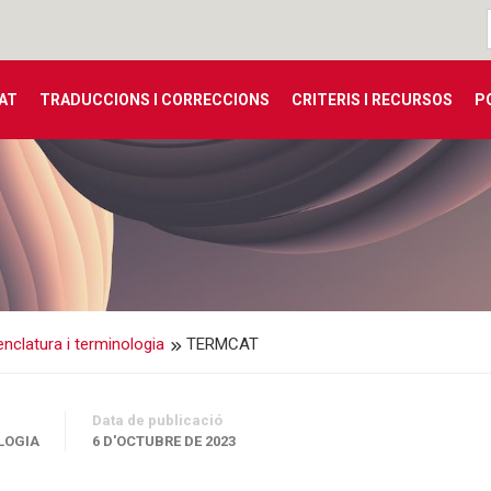
TAT
TRADUCCIONS I CORRECCIONS
CRITERIS I RECURSOS
P
clatura i terminologia
TERMCAT
Data de publicació
LOGIA
6 D'OCTUBRE DE 2023