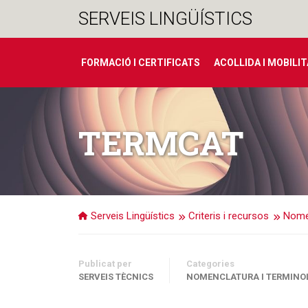
Salta
SERVEIS LINGÜÍSTICS
al
contingut
FORMACIÓ I CERTIFICATS
ACOLLIDA I MOBILI
TERMCAT
Serveis Lingüístics
Criteris i recursos
Nomen
Publicat per
Categories
SERVEIS TÈCNICS
NOMENCLATURA I TERMINO