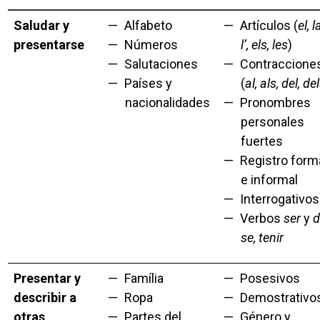
Saludar y
Alfabeto
Artículos (
el, l
presentarse
Números
l’, els, les
)
Salutaciones
Contraccione
Países y
(
al, als, del, de
nacionalidades
Pronombres
personales
fuertes
Registro form
e informal
Interrogativos
Verbos
ser
y
d
se, tenir
Presentar y
Família
Posesivos
describir a
Ropa
Demostrativo
otras
Partes del
Género y