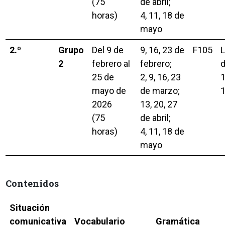
(75
de abril;
horas)
4, 11, 18 de
mayo
2.º
Grupo
Del 9 de
9, 16, 23 de
F105
L
2
febrero al
febrero;
25 de
2, 9, 16, 23
1
mayo de
de marzo;
1
2026
13, 20, 27
(75
de abril;
horas)
4, 11, 18 de
mayo
Contenidos
Situación
comunicativa
Vocabulario
Gramática