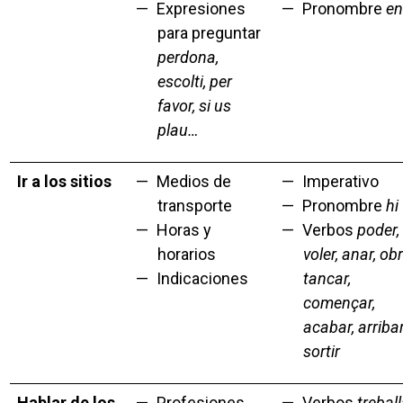
Expresiones
Pronombre
en
para preguntar
perdona,
escolti, per
favor, si us
plau…
Ir a los sitios
Medios de
Imperativo
transporte
Pronombre
hi
Horas y
Verbos
poder,
horarios
voler, anar, obri
Indicaciones
tancar,
començar,
acabar, arribar
sortir
Hablar de los
Profesiones
Verbos
treball