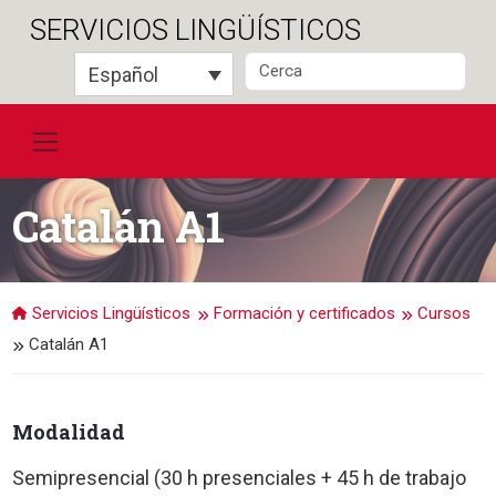
Saltar
SERVICIOS LINGÜÍSTICOS
al
contenido
Español
Catalán A1
Servicios Lingüísticos
Formación y certificados
Cursos
Catalán A1
Modalidad
Semipresencial (30 h presenciales + 45 h de trabajo