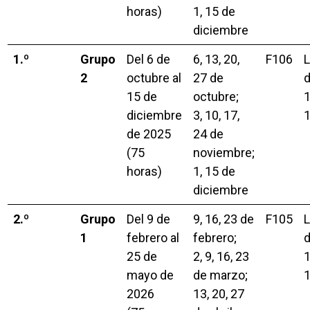
horas)
1, 15 de
diciembre
1.º
Grupo
Del 6 de
6, 13, 20,
F106
L
2
octubre al
27 de
15 de
octubre;
1
diciembre
3, 10, 17,
1
de 2025
24 de
(75
noviembre;
horas)
1, 15 de
diciembre
2.º
Grupo
Del 9 de
9, 16, 23 de
F105
L
1
febrero al
febrero;
25 de
2, 9, 16, 23
1
mayo de
de marzo;
1
2026
13, 20, 27