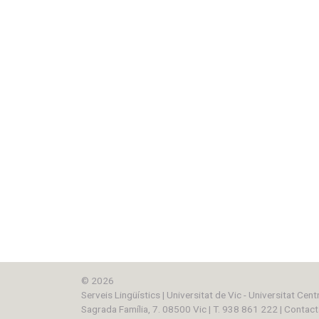
© 2026
Serveis Lingüístics
|
Universitat de Vic - Universitat Cent
Sagrada Família, 7. 08500 Vic
|
T. 938 861 222
|
Contact