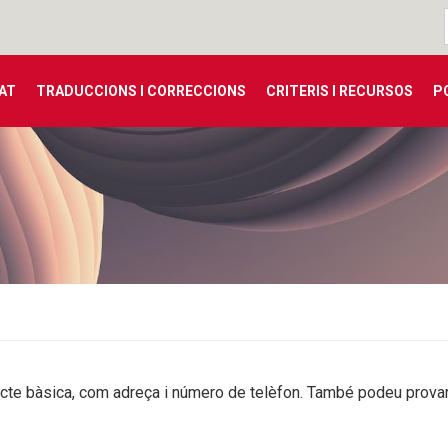
TAT
TRADUCCIONS I CORRECCIONS
CRITERIS I RECURSOS
P
te bàsica, com adreça i número de telèfon. També podeu provar 