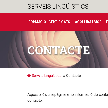
Salta
SERVEIS LINGÜÍSTICS
al
contingut
FORMACIÓ I CERTIFICATS
ACOLLIDA I MOBILI
CONTACTE
Serveis Lingüístics
Contacte
Aquesta és una pàgina amb informació de contac
contacte.